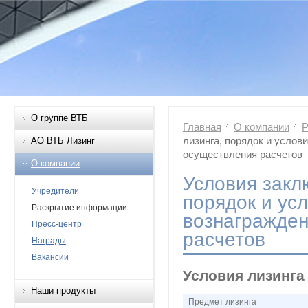
О группе ВТБ
Главная
О компании
Р
лизинга, порядок и услов
АО ВТБ Лизинг
осуществления расчетов
О компании
Условия закл
Учредители
порядок и ус
Раскрытие информации
вознагражден
Пресс-центр
расчетов
Награды
Вакансии
Условия лизинга
Наши продукты
Предмет лизинга